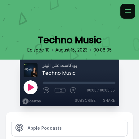
Techno Music
•
•
Episode 10
August 15, 2023
00:08:05
بودكاست على الوتر
Techno Music
1x
00:00
/
00:08:05
SUBSCRIBE
SHARE
Apple Podcasts