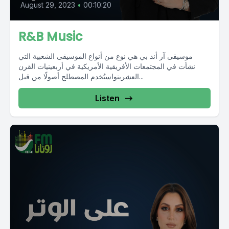
August 29, 2023
•
00:10:20
R&B Music
موسيقى آر أند بي هي نوع من أنواع الموسيقى الشعبية التي
نشأت في المجتمعات الأفريقية الأمريكية في أربعينيات القرن
العشرينواستُخدم المصطلح أصولًا من قبل...
Listen