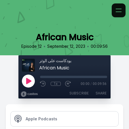
African Music
•
•
Episode 12
September 12, 2023
00:09:56
بودكاست على الوتر
African Music
1x
00:00
/
00:09:56
SUBSCRIBE
SHARE
Apple Podcasts